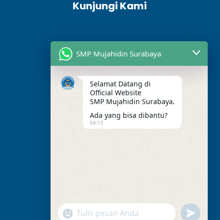
Kunjungi Kami
SMP Mujahidin Surabaya
Selamat Datang di
Official Website
SMP Mujahidin Surabaya.
Ada yang bisa dibantu?
04:13
Alamat Kami
Jl. Perak Barat. No.275,
RT.003/RW.03, Perak Utara,
Kec. Pabean Cantikan,
Surabaya,Jawa Timur, 60165.
"+chaty_settings.lang.emoji_picker+"
undefined
WhatsApp Message