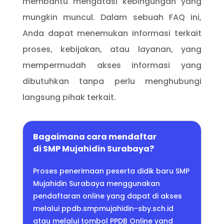
membantu mengatasi kebingungan yang
mungkin muncul.
Dalam sebuah FAQ ini,
Anda dapat menemukan informasi terkait
proses, kebijakan, atau layanan, yang
mempermudah akses informasi yang
dibutuhkan tanpa perlu menghubungi
langsung pihak terkait.
Bagaimana cara mendaftar
di SMP Mujahidin Surabaya?
Proses penerimaan peserta didik baru SMP
Mujahidin Surabaya menggunakan
pendaftaran online yang dapat di akses
melalui ppdb.smpmujahidin-sby.sch.id
atau melalui tombol PPDB Online yand