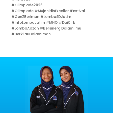
#Olimpiade2026
#Olimpiade #MujahidinExcellentFestival
#GenZBeriman #LombaSDJatim
#InfoLombaJatim #MHQ #DaiCilik
#LombaAdzan #BersinergiDalamIlmu
#BerkilauDalamIman