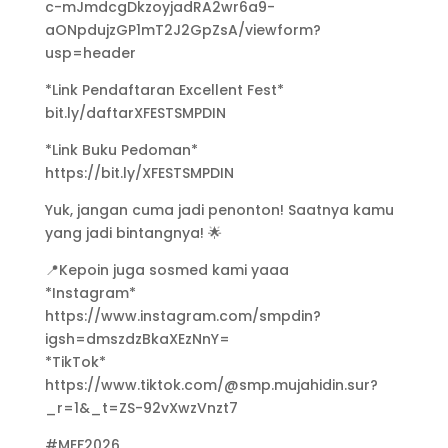
c-mJmdcgDkzoyjadRA2wr6a9-
aONpdujzGP1mT2J2GpZsA/viewform?
usp=header
*Link Pendaftaran Excellent Fest*
bit.ly/daftarXFESTSMPDIN
*Link Buku Pedoman*
https://bit.ly/XFESTSMPDIN
Yuk, jangan cuma jadi penonton! Saatnya kamu
yang jadi bintangnya! 🌟
📍Kepoin juga sosmed kami yaaa
*Instagram*
https://www.instagram.com/smpdin?
igsh=dmszdzBkaXEzNnY=
*TikTok*
https://www.tiktok.com/@smp.mujahidin.sur?
_r=1&_t=ZS-92vXwzVnzt7
#MEF2026