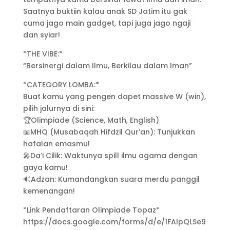
Saatnya buktiin kalau anak SD Jatim itu gak
cuma jago main gadget, tapi juga jago ngaji
dan syiar!
*THE VIBE:*
“Bersinergi dalam Ilmu, Berkilau dalam Iman”
*CATEGORY LOMBA:*
Buat kamu yang pengen dapet massive W (win),
pilih jalurnya di sini:
🏆Olimpiade (Science, Math, English)
📖MHQ (Musabaqah Hifdzil Qur’an): Tunjukkan
hafalan emasmu!
🎤Da’i Cilik: Waktunya spill ilmu agama dengan
gaya kamu!
🔊Adzan: Kumandangkan suara merdu panggil
kemenangan!
*Link Pendaftaran Olimpiade Topaz*
https://docs.google.com/forms/d/e/1FAIpQLSe9