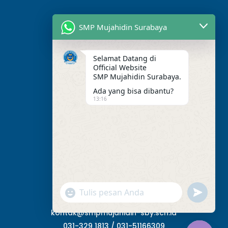
SMP Mujahidin Surabaya
Selamat Datang di
Official Website
SMP Mujahidin Surabaya.
Ada yang bisa dibantu?
13:16
Alamat Kami
Jl. Perak Barat. No.275,
RT.003/RW.03, Perak Utara,
Kec. Pabean Cantikan,
Surabaya,Jawa Timur, 60165.
"+chaty_settings.lang.emoji_picker+"
undefined
WhatsApp Message
kontak@smpmujahidin-sby.sch.id
031-329 1813 / 031-51166309