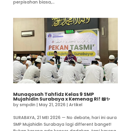
perpisahan biasa,...
Munaqosah Tahfidz Kelas 9 SMP
Mujahidin Surabaya x Kemenag RI! 📖✨
by
smpdin
|
May 21, 2026
|
Artikel
SURABAYA, 21 MEI 2026 — No debate, hari ini aura
SMP Mujahidin Surabaya lagi different banget!
Bukan karena ada konser dadakan, tapi karena