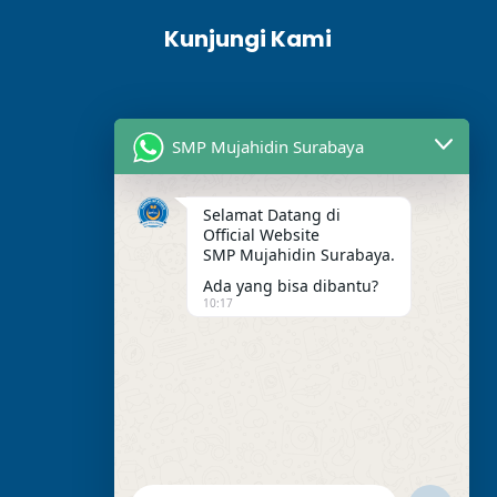
Kunjungi Kami
SMP Mujahidin Surabaya
Selamat Datang di
Official Website
SMP Mujahidin Surabaya.
Ada yang bisa dibantu?
10:17
Alamat Kami
Jl. Perak Barat. No.275,
RT.003/RW.03, Perak Utara,
Kec. Pabean Cantikan,
Surabaya,Jawa Timur, 60165.