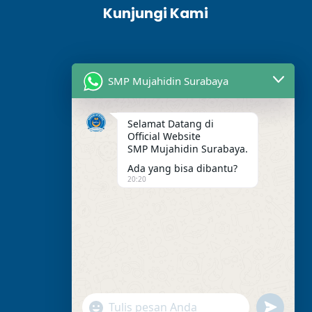
Kunjungi Kami
SMP Mujahidin Surabaya
Selamat Datang di
Official Website
SMP Mujahidin Surabaya.
Ada yang bisa dibantu?
20:20
Alamat Kami
Jl. Perak Barat. No.275,
RT.003/RW.03, Perak Utara,
Kec. Pabean Cantikan,
Surabaya,Jawa Timur, 60165.
"+chaty_settings.lang.emoji_picker+"
undefined