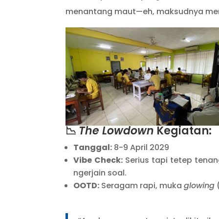
menantang maut—eh, maksudnya men
📉
The Lowdown
Kegiatan:
Tanggal:
8-9 April 2029
Vibe Check:
Serius tapi tetep tenan
ngerjain soal.
OOTD:
Seragam rapi, muka
glowing
(