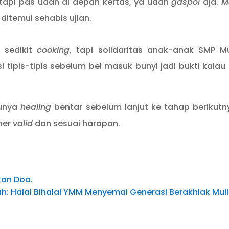
, tapi pas udah di depan kertas, ya udah
gaspol
aja.
M
 ditemui sehabis ujian.
k sedikit
cooking
, tapi solidaritas anak-anak SMP 
 tipis-tipis sebelum bel masuk bunyi jadi bukti kalau
tunya
healing
bentar sebelum lanjut ke tahap berikutn
ner
valid
dan sesuai harapan.
kan Doa.
h: Halal Bihalal YMM Menyemai Generasi Berakhlak Mul