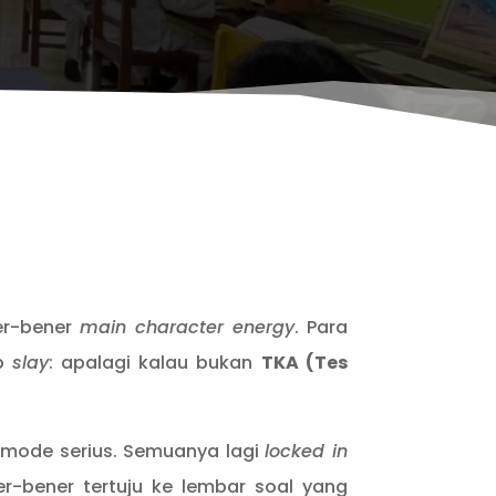
ner-bener
main character energy
. Para
ep
slay
: apalagi kalau bukan
TKA (Tes
mode serius. Semuanya lagi
locked in
r-bener tertuju ke lembar soal yang