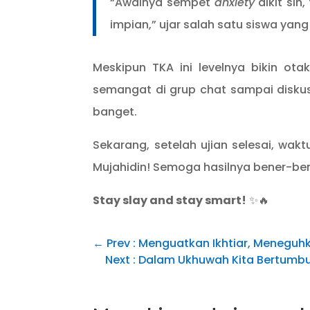
“Awalnya sempet
anxiety
dikit sih
impian,” ujar salah satu siswa yang
Meskipun TKA ini levelnya bikin ota
semangat di grup chat sampai diskusi
banget.
Sekarang, setelah ujian selesai, wak
Mujahidin! Semoga hasilnya bener-be
Stay slay and stay smart!
✨🔥
←
Prev : Menguatkan Ikhtiar, Meneguh
Next : Dalam Ukhuwah Kita Bertumbu