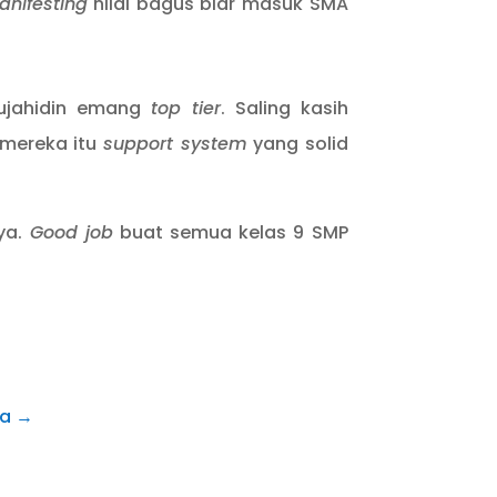
anifesting
nilai bagus biar masuk SMA
Mujahidin emang
top tier
. Saling kasih
 mereka itu
support system
yang solid
ya.
Good job
buat semua kelas 9 SMP
ia
→