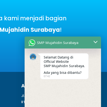
 kami menjadi bagian
Mujahidin Surabaya
!
SMP Mujahidin Surabaya
Selamat Datang di
Official Website
SMP Mujahidin Surabaya.
Ada yang bisa dibantu?
07:42
Alamat Kami
Jl. Perak Barat. No.275,
RT.003/RW.03, Perak Utara,