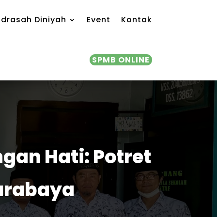
drasah Diniyah
Event
Kontak
SPMB ONLINE
an Hati: Potret
Surabaya