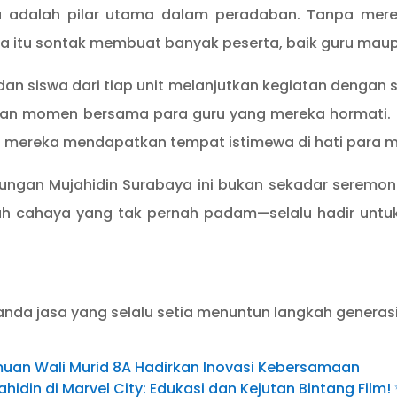
adalah pilar utama dalam peradaban. Tanpa mereka
ata itu sontak membuat banyak peserta, baik guru mau
 dan siswa dari tiap unit melanjutkan kegiatan dengan s
kan momen bersama para guru yang mereka hormati. 
si mereka mendapatkan tempat istimewa di hati para m
kungan Mujahidin Surabaya ini bukan sekadar seremonial
h cahaya yang tak pernah padam—selalu hadir untu
tanda jasa yang selalu setia menuntun langkah generas
temuan Wali Murid 8A Hadirkan Inovasi Kebersamaan
ahidin di Marvel City: Edukasi dan Kejutan Bintang Film!