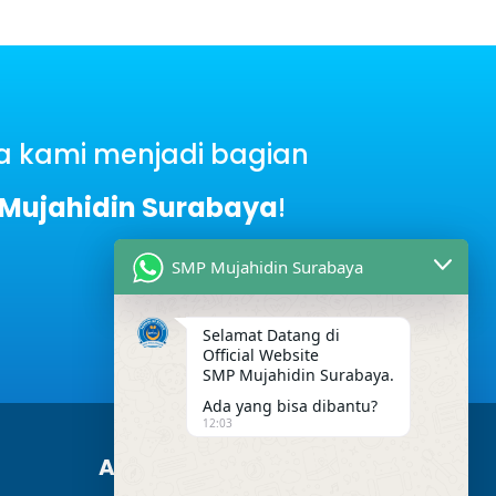
 kami menjadi bagian
Mujahidin Surabaya
!
SMP Mujahidin Surabaya
Selamat Datang di
Official Website
SMP Mujahidin Surabaya.
Ada yang bisa dibantu?
12:03
Alamat Kami