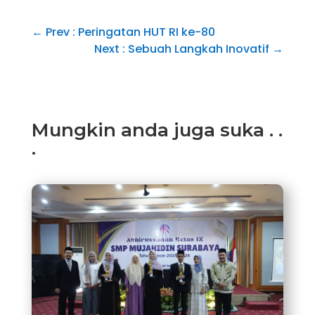
←
Prev : Peringatan HUT RI ke-80
Next : Sebuah Langkah Inovatif
→
Mungkin anda juga suka . .
.